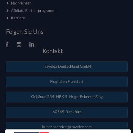
Nachrichten
Affiliate Partnerprogramm
Karriere
Folgen Sie Uns
Kontakt
Travelex Deutschland GmbH
Flughafen Frankfurt
Gebäude 234, HBK 5, Hugo-Eckener-Ring
60549 Frankfurt
kundenservice@travelex.com