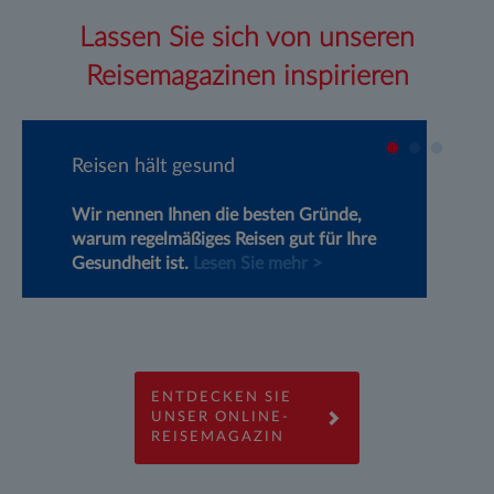
Lassen Sie sich von unseren
Reisemagazinen inspirieren
Reisen hält gesund
R
Wir nennen Ihnen die besten Gründe,
La
warum regelmäßiges Reisen gut für Ihre
in
Gesundheit ist.
Lesen Sie mehr >
sc
ENTDECKEN SIE
UNSER ONLINE-
REISEMAGAZIN