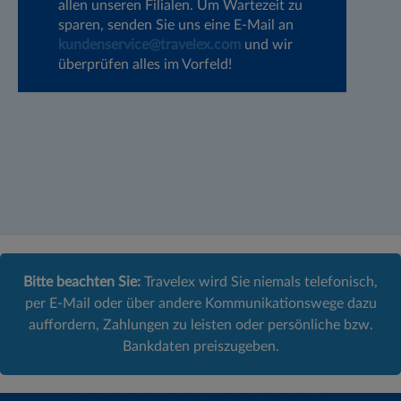
allen unseren Filialen. Um Wartezeit zu
Ih
sparen, senden Sie uns eine E-Mail an
pr
kundenservice@travelex.com
und wir
gl
überprüfen alles im Vorfeld!
Bitte beachten Sie:
Travelex wird Sie niemals telefonisch,
per E-Mail oder über andere Kommunikationswege dazu
auffordern, Zahlungen zu leisten oder persönliche bzw.
Bankdaten preiszugeben.