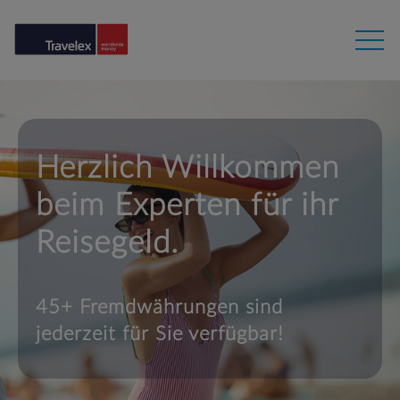
Herzlich Willkommen
beim Experten für ihr
Reisegeld.
45+ Fremdwährungen sind
jederzeit für Sie verfügbar!