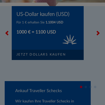
US-Dollar kaufen (USD)
P
Für 1 € erhalten Sie
1.1004
USD
F
1000 € =
1100
USD
1
JETZT DOLLARS KAUFEN
J
Ankauf Traveller Schecks
R
Wir kaufen Ihre Traveller Schecks in
Mi