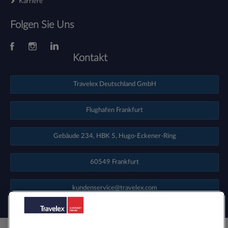
Karriere
Folgen Sie Uns
Kontakt
Travelex Deutschland GmbH
Flughafen Frankfurt
Gebäude 234, HBK 5, Hugo-Eckener-Ring
60549 Frankfurt
kundenservice@travelex.com