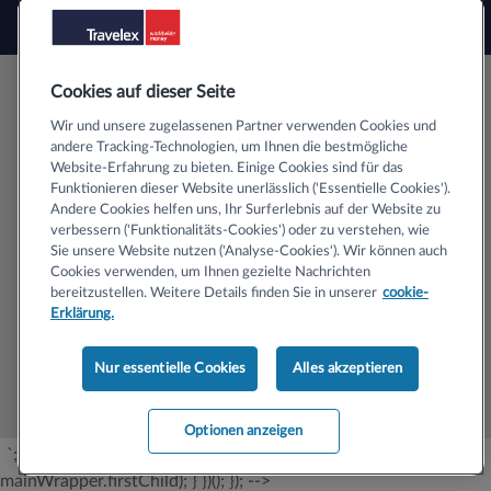
Cookies auf dieser Seite
Wir und unsere zugelassenen Partner verwenden Cookies und
ber SSL-Zertifikate
andere Tracking-Technologien, um Ihnen die bestmögliche
Website-Erfahrung zu bieten. Einige Cookies sind für das
Funktionieren dieser Website unerlässlich ('Essentielle Cookies').
Andere Cookies helfen uns, Ihr Surferlebnis auf der Website zu
verbessern ('Funktionalitäts-Cookies') oder zu verstehen, wie
Sie unsere Website nutzen ('Analyse-Cookies'). Wir können auch
Copyright © 2020 Travelex Deutschland GmbH (und Ihre Lizenzgeber).
Alle Rechte vorbehalten
Cookies verwenden, um Ihnen gezielte Nachrichten
bereitzustellen. Weitere Details finden Sie in unserer
cookie-
Erklärung.
Unsere AGB
Datenschutzerklärung
Nur essentielle Cookies
Alles akzeptieren
Cookie-Einstellungen
Optionen anzeigen
`; mainWrapper.insertBefore(promoWrapper,
mainWrapper.firstChild); } })(); }); -->