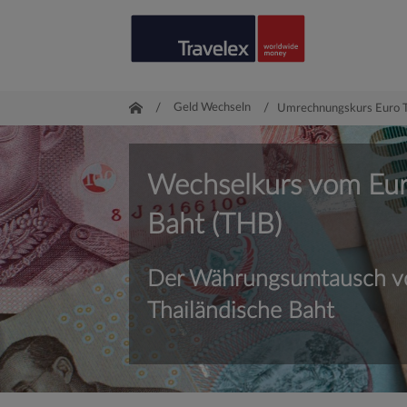
/
Geld Wechseln
/
Umrechnungskurs Euro T
Wechselkurs vom Eu
Baht (THB)
Der Währungsumtausch vo
Thailändische Baht