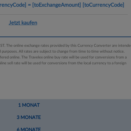
E
[
rencyCode]
=
[toExchangeAmount]
[toCurrencyCode]
u
t
r
o
Jetzt kaufen
o
C
u
r
ST. The online exchange rates provided by this Currency Converter are intend
r
l purposes. All rates are subject to change from time to time without notice.
e
ered online. The Travelex online buy rate will be used for conversions from a
n
line sell rate will be used for conversions from the local currency to a foreign
c
y
N
a
m
1 MONAT
e
]
3 MONATE
6 MONATE