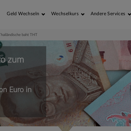
Geld Wechseln
Wechselkurs
Andere Services
hailändische baht THT
ro zum
n Euro in