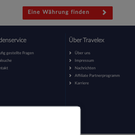
Eine Währung finden
enservice
Über Travelex
fig gestellte Fragen
Über uns
ialsuche
Impressum
ntakt
Nachrichten
Affiliate Partnerprogramm
Karriere