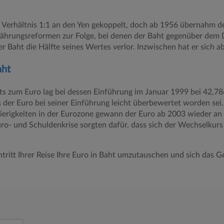
 Verhältnis 1:1 an den Yen gekoppelt, doch ab 1956 übernahm d
ährungsreformen zur Folge, bei denen der Baht gegenüber dem D
er Baht die Hälfte seines Wertes verlor. Inzwischen hat er sich 
aht
s zum Euro lag bei dessen Einführung im Januar 1999 bei 42,786
s der Euro bei seiner Einführung leicht überbewertet worden se
ierigkeiten in der Eurozone gewann der Euro ab 2003 wieder an
Euro- und Schuldenkrise sorgten dafür, dass sich der Wechselkur
ntritt Ihrer Reise Ihre Euro in Baht umzutauschen und sich das G