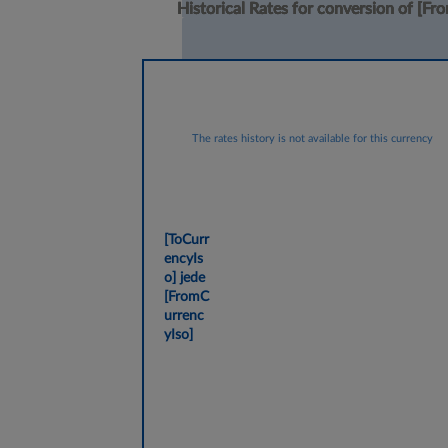
Historical Rates for conversion of
Historical Rates for conversion of
Historical Rates for conversion of
Historical Rates for conversion of
[Fro
[Fro
[Fro
[Fro
The rates history is not available for this currency
[ToCurr
encyIs
o]
jede
[FromC
urrenc
yIso]