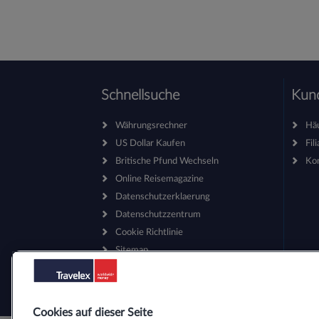
Schnellsuche
Kund
Währungsrechner
Häu
US Dollar Kaufen
Fil
Britische Pfund Wechseln
Ko
Online Reisemagazine
Datenschutzerklaerung
Datenschutzzentrum
Cookie Richtlinie
Sitemap
Barrierefreiheitserklärung
Cookies auf dieser Seite